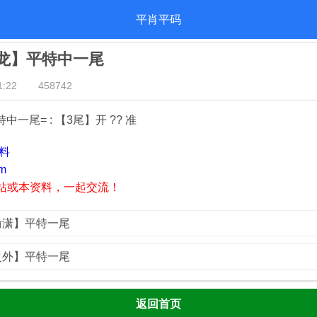
平肖平码
天龙】平特中一尾
:22
458742
中一尾= : 【3尾】开 ?? 准
资料
m
站或本资料，一起交流！
美渝潇】平特一尾
里之外】平特一尾
返回首页